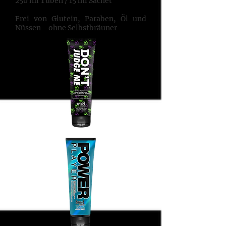
250 ml Tuben / 15 ml Sachet
Frei von Glutein, Paraben, Öl und
Nüssen - ohne Selbstbräuner