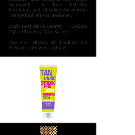
Baumwoll- & Reis Extrakte
beruhigen und schenken ein weiches
Hautgefühl ohne Irritationen.
Duft: Gezuckerte Beeren Größen:
250 ml Tubem / 15 ml Sachet
Frei von Gluten, Öl, Paraben und
Nüssen - mit Selbstbräuner