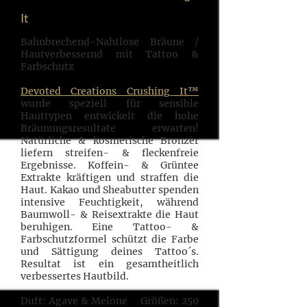
It
Bahnbrechend-Nahtlose Bräune /
Hautverbessernd mit Tattoo &
Farbschutz
Devoted Creations Crushing It™
wurde speziell für sensible
Hauttypen entwickelt die hohe
Bräunungsresultate erwarten!
Natürliche & kosmetische Bronzer
liefern streifen- & fleckenfreie
Ergebnisse. Koffein- & Grüntee
Extrakte kräftigen und straffen die
Haut. Kakao und Sheabutter spenden
intensive Feuchtigkeit, während
Baumwoll- & Reisextrakte die Haut
beruhigen. Eine Tattoo- &
Farbschutzformel schützt die Farbe
und Sättigung deines Tattoo´s.
Resultat ist ein gesamtheitlich
verbessertes Hautbild.
Duft: Agave & Melone Größen: 250