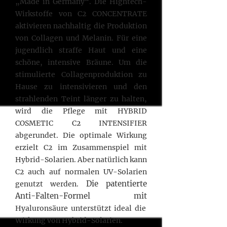
„Made in Germany“. Die Hightech-
Wirkstoffe von C2 CONCENTRATE
aktivieren nachhaltig die Produktion
von Collagen und Melanin. Für eine
jugendlich straffe Haut und eine
schöne, intensive Bräune. Um die
stimulierte Collagenproduktion zu
Hause zu intensivieren und den
strahlenden Teint länger zu halten,
wird die Pflege mit HYBRID
COSMETIC C2 INTENSIFIER
abgerundet. Die optimale Wirkung
erzielt C2 im Zusammenspiel mit
Hybrid-Solarien. Aber natürlich kann
C2 auch auf normalen UV-Solarien
Die patentierte
genutzt werden.
Anti-Falten-Formel mit
Hyaluronsäure unterstützt ideal die
Wirkung von Hybrid-Solarien.