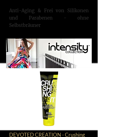
Anti-Aging & Frei vo​n Silikonen
und Parabenen - ohne
Selbstbräuner
DEVOTED CREATION - Crushing