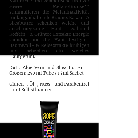
Natürliche und kosmetische Bronzer
sowie MelanoBronze™
stimmulieren die Melaninaktivität
für langanhaltende Bräune. Kakao- &
Sheabutter schenken weiche und
anschmiegsame Haut, während
Koffein- & Grüntee Extrakte Energie
spenden und die Haut festigen-
Baumwoll- & Reisextrakte bruhigen
und schenken ein weiches
Hautgefühl.
Duft: Aloe Vera und Shea Butter
Größen: 250 ml Tube / 15 ml Sachet
Gluten-, Öl-, Nuss- und Parabenfrei
- mit Selbstbräuner