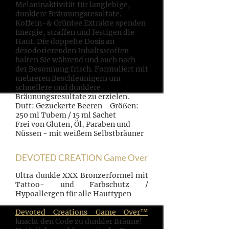
Melaninaktivität für langlebige,
dunklere Bräunungsresultate.
Koffein-& Grüntee Extrakte spenden
Energie, straffen und festigen die
Haut. Die doppelte Dosis an
desodorierenden Inhaltsstoffen
halten Sie während und auch nach
der Besonnung frisch. Formuliert mit
mehreren Beschleunigern um
schnellere und dunklere
Bräunungsresultate zu erzielen.
Duft: Gezuckerte Beeren Größen:
250 ml Tubem / 15 ml Sachet
Frei von Gluten, Öl, Paraben und
Nüssen - mit weißem Selbstbräuner
DEVOTED CREATION Game Over
Ultra dunkle XXX Bronzerformel mit
Tattoo- und Farbschutz /
Hypoallergen für alle Hauttypen
Devoted Creations Game Over™
knackt den Code zu dunkler Bräune!