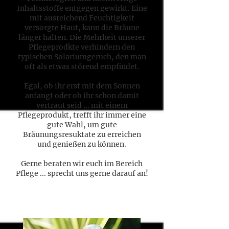
Inhaltsstoffe entgegen gewirkt. Eine
mit ausreichend Feuchtigkeit
versorgte Haut, kann die Bräune
länger halten. Die Mehrheit unserer
Pflegeprodkte verhindern den
typischen Solariumgeruch, den man
oft als etwas störend empfindet.
Egal, ob ihr erst mit dem Sonnen
anfangt oder ob ihr schon damit
vertraut seid ... mit einem
Pflegeprodukt, trefft ihr immer eine
gute Wahl, um gute
Bräunungsresuktate zu erreichen
und genießen zu können.
Gerne beraten wir euch im Bereich
Pflege ... sprecht uns gerne darauf an!