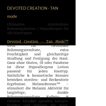
DEVOTED CREATION - TAN
mode
Ultimative streifenfreie
Bräunungslotion / Hypoallergen für
alle Hauttypen
Devoted Creation - Tan Mode™
steht für tiefdunkle
Bräunungsresultate, extra
Feuchtigkeit und gleichzeitige
Straffung und Festigung der Haut.
Ganz ohne Gluten, Öl oder Parabene
ist diese Hypoallergene Lotion
passend für jeden Hauttyp.
Natürliche & kosmetische Bronzer
bewirken streifen- und fleckenfreie
Ergebnisse. MelanoBronze™ –
stimuliert die Melanin Aktivität für
langlebige, dunkle
Bräunungsresultate. Koffein- &
Grüntee Extrakte spenden Energie,
straffen und festigen die Haut.