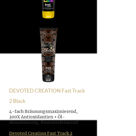
DEVOTED CREATION Fast Track
2 Black
​4-fach Bräunungsmaximierend,
300X Antioxidantien + Öl-
Absorbierung, Porenverfeinernd
Devoted Creation Fast Track 2