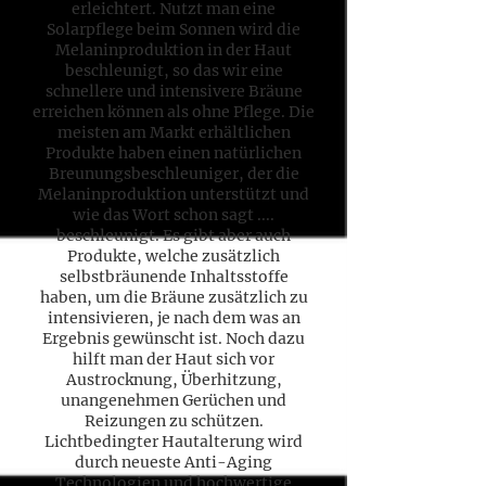
erleichtert. Nutzt man eine
Solarpflege beim Sonnen wird die
Melaninproduktion in der Haut
beschleunigt, so das wir eine
schnellere und intensivere Bräune
erreichen können als ohne Pflege. Die
meisten am Markt erhältlichen
Produkte haben einen natürlichen
Breunungsbeschleuniger, der die
Melaninproduktion unterstützt und
wie das Wort schon sagt ....
beschleunigt. Es gibt aber auch
Produkte, welche zusätzlich
selbstbräunende Inhaltsstoffe
haben, um die Bräune zusätzlich zu
intensivieren, je nach dem was an
Ergebnis gewünscht ist. Noch dazu
hilft man der Haut sich vor
Austrocknung, Überhitzung,
unangenehmen Gerüchen und
Reizungen zu schützen.
Lichtbedingter Hautalterung wird
durch neueste Anti-Aging
Technologien und hochwertige