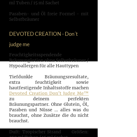
ml Tuben / 15 ml Sachet
Paraben- und Öl freie Formel - mit
Selbstbräuner
DEVOTED CREATION - Don´t
judge me
Feuchtigkeitsspendende
Bräununglotion ohne Selbstbräuner /
Hypoallergen für alle Hauttypen
Tiefdunkle Bräunungsresultate,
extra feuchtigkeit sowie
hautfestigende Inhaltsstoffe machen
Devoted Creation Don’t Judge Me™
zu deinem perfekten
Bräunungspartner. Ohne Glutein, Öl,
Paraben und Nüsse ... alles was du
brauchst, ohne Zusätze die du nicht
brauchst.
Duft: Tropischer Strand Größen: