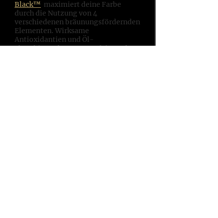
Black™
maximiert deine Farbe
durch die Nutzung von 4
verschiedenen bräunungsfördernden
Elementen. Wirksame
Antioxidantien und Öl-
absorbierende, porenverfeinernde
Inhaltsstoffe runden das ganze ab.
Starke Melaninstimulatoren liefern
optimale, schnelle Ergebnisse ganz
ohne die Nutzung von Bronzern.
Schwarzkümmelextrakt reduziert
überschüssiges Öl und schützt vor
verstopften Poren. Weiße
Kiefernrinde enthält Proteine welche
die Hautbarriere schützen und somit
vor Feuchtigkeitsverlust wahren.
Duft: Beerenrausch Größen: 250 ml
Tube / 15 ml Sachet
Gluten-, Öl-, Nuss- und Parabenfrei
- ohne Selbstbräuner