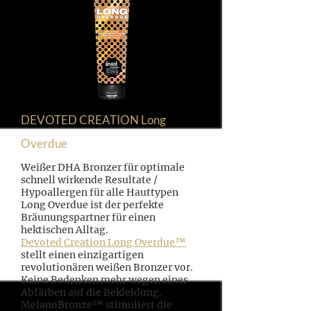
DEVOTED CREATION Long
Overdue
Weißer DHA Bronzer für optimale
schnell wirkende Resultate /
Hypoallergen für alle Hauttypen
Long Overdue ist der perfekte
Bräunungspartner für einen
hektischen Alltag.
Devoted Creation Long Overdue™
stellt einen einzigartigen
revolutionären weißen Bronzer vor.
Keine Bedenken mehr wegen eines
Abfärben auf die Bekleidung.
MelanoBronze™ stimuliert die