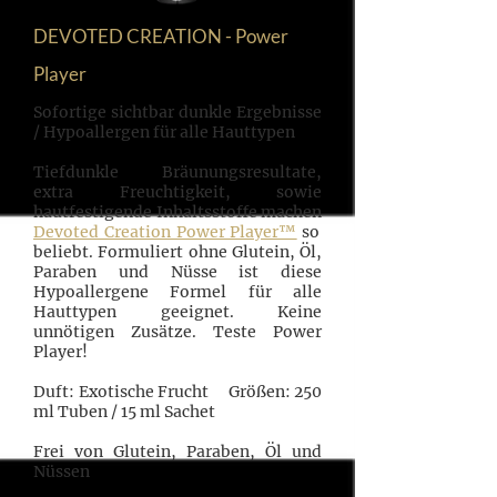
DEVOTED CREATION - Power
Player
Sofortige sichtbar dunkle Ergebnisse
/ Hypoallergen für alle Hauttypen
Tiefdunkle Bräunungsresultate,
extra Freuchtigkeit, sowie
hautfestigende Inhaltsstoffe machen
Devoted Creation Power Player™
so
beliebt. Formuliert ohne Glutein, Öl,
Paraben und Nüsse ist diese
Hypoallergene Formel für alle
Hauttypen geeignet. Keine
unnötigen Zusätze. Teste Power
Player!
Duft: Exotische Frucht Größen: 250
ml Tuben / 15 ml Sachet
Frei von Glutein, Paraben, Öl und
Nüssen